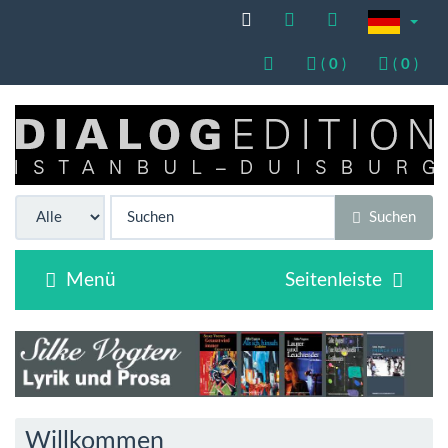
(
0
)
(
0
)
Suchen
Menü
Seitenleiste
Willkommen